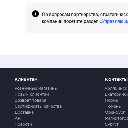
По вопросам партнёрства, стратегичес
компании посетите раздел
«Управляюща
Клиентам
Контакты
Розничные магазины
Челябинск
Новым клиентам
Екатеринб
Возврат товара
Пермь
Сертификаты качества
Тюмень
Доставка
Оренбург
API
Магнитого
Новости
Сургут