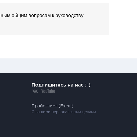
 иным общим вопросам к руководству
Подпишитесь на нас ;-)
Прайс-лист (Excel)
С вашими персональными ценами